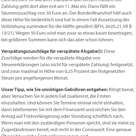
Zahlung geht dort aber erst am 11. Mai ein. Dann fällt ein
Säumniszuschlag von 50 Euro an. Der Bundesfinanzhof hält auch
diese Höhe für bedenklich und hat in einem Fall Aussetzung der
Vollziehung zumindest für die Hälfte gewährt (BFH, 26.05.21, VII B
13/21). Wegen 50 Euro wird man zwar so etwas kaum beantragen,
bei größeren Summen kann sich das aber schon lohnen.
Verspätungszuschläge für verspätete Abgabe(!):
Diese
Zuschläge werden für die verspätete Abgabe von
Steuererklärungen (also nicht für verspätete Zahlung) festgesetzt,
und zwar maximal in Höhe von 0,25 Prozent der festgesetzten
Steuer pro angefangenen Monat.
Unser Tipp, wie Sie unnötigen Gebühren entgehen:
Klingt banal,
aber: Versuchen Sie in jedem Fall zuallererst, die Fristen
einzuhalten. Und können Sie Termine einmal nicht einhalten,
dann telefonieren Sie mit dem Finanzamt und reichen Sie den
Antrag auf Fristverlängerung oder Stundung schriftlich nach.
Wenn man mit den zuständigen Personen spricht, sind sie meist zu
Zugeständnissen bereit, erst recht in der Coronazeit. Eine genaue