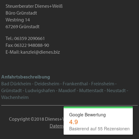
Steuerberater Dienes+Weiß
Büro Grünstadt
Westring 14
67269 Grünstadt
Tel.: 06359 2090661
Fax: 06322 948088-90
E-Mail:
kanzlei@dienes.biz
Anfahrtsbeschreibung
Bad Dürkheim - Deidesheim - Frankenthal - Freinsheim -
Grünstadt - Ludwigshafen - Maxdorf - Mutterstadt - Neustadt -
Wachenheim
Google Bewertung
Copyright ©2018 Dienes+Weiß |
Impressum
|
Datenschutz
|
4.9
Datenverarbeitung
Basierend auf 55 Rezensionen