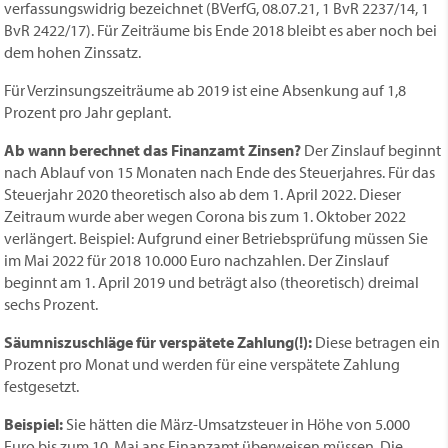
verfassungswidrig bezeichnet (BVerfG, 08.07.21, 1 BvR 2237/14, 1
BvR 2422/17). Für Zeiträume bis Ende 2018 bleibt es aber noch bei
dem hohen Zinssatz.
Für Verzinsungszeiträume ab 2019 ist eine Absenkung auf 1,8
Prozent pro Jahr geplant.
Ab wann berechnet das Finanzamt Zinsen?
Der Zinslauf beginnt
nach Ablauf von 15 Monaten nach Ende des Steuerjahres. Für das
Steuerjahr 2020 theoretisch also ab dem 1. April 2022. Dieser
Zeitraum wurde aber wegen Corona bis zum 1. Oktober 2022
verlängert. Beispiel: Aufgrund einer Betriebsprüfung müssen Sie
im Mai 2022 für 2018 10.000 Euro nachzahlen. Der Zinslauf
beginnt am 1. April 2019 und beträgt also (theoretisch) dreimal
sechs Prozent.
Säumniszuschläge für verspätete Zahlung(!):
Diese betragen ein
Prozent pro Monat und werden für eine verspätete Zahlung
festgesetzt.
Beispiel:
Sie hätten die März-Umsatzsteuer in Höhe von 5.000
Euro bis zum 10. Mai ans Finanzamt überweisen müssen. Die