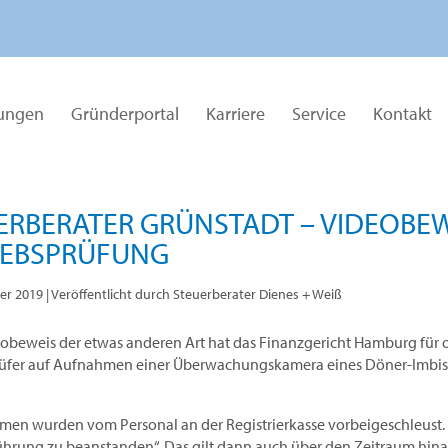
tungen
Gründerportal
Karriere
Service
Kontakt
ERBERATER GRÜNSTADT – VIDEOBEWE
IEBSPRÜFUNG
er 2019
| Veröffentlicht durch Steuerberater Dienes + Weiß
obeweis der etwas anderen Art hat das Finanzgericht Hamburg für o
üfer auf Aufnahmen einer Überwachungskamera eines Döner-Imbisses
en wurden vom Personal an der Registrierkasse vorbeigeschleust. In 
hrung zu beanstanden“. Das gilt dann auch über den Zeitraum hina