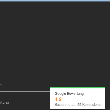
im
Google Bewertung
4.9
itung
Basierend auf 55 Rezensionen