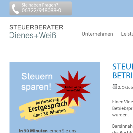
Sie haben Fragen?
06322/948088-0
Unternehmen
Leis
STEU
BETR
2. Oktob
Einen Vide
Betriebspr
wurden.
Bareinnahm
In 30 Minuten
lernen Sie uns
der Buchfü