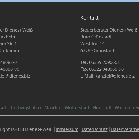
Kontakt
ter Dienes+Weiß
Steuerberater Dienes+Weiß
ürkheim
Büro Grünstadt
er Str. 1
Westring 14
Dürkheim
67269 Grünstadt
 948088-0
Tel.: 06359 2090661
948088-90
Fax: 06322 948088-90
lei@dienes.biz
E-Mail:
kanzlei@dienes.biz
tadt - Ludwigshafen - Maxdorf - Mutterstadt - Neustadt - Wachenhe
right ©2018 Dienes+Weiß |
Impressum
|
Datenschutz
|
Datenverarbe