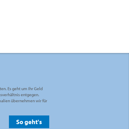
ten. Es geht um Ihr Geld
nsverhältnis entgegen.
rmalien übernehmen wir für
So geht's