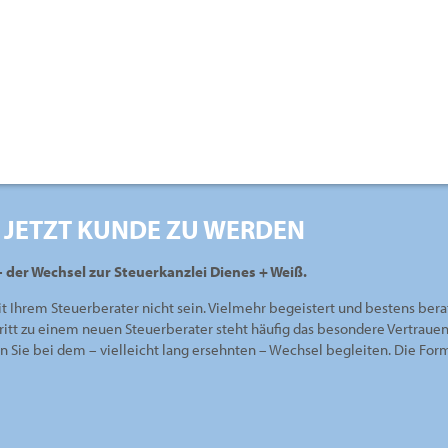
 JETZT KUNDE ZU WERDEN
– der Wechsel zur Steuerkanzlei Dienes + Weiß.
it Ihrem Steuerberater nicht sein. Vielmehr begeistert und bestens bera
ritt zu einem neuen Steuerberater steht häufig das besondere Vertraue
en Sie bei dem – vielleicht lang ersehnten – Wechsel begleiten. Die Fo