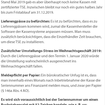
Stand Mai 2019 gab es aber überhaupt noch keine Kassen mit
zertifizierter TSE. Inzwischen bleibt nur noch ein gutes halbes Jahr
bis zum Fristablauf am 31.12.2019.
Lieferengpässe zu befürchten:
Es ist zu befürchten, dass es zu
Lieferengpässen kommen wird, zumal die Kassenhersteller die
Software der Kassensysteme anpassen müssen. Man muss
zusätzlich berücksichtigen, dass die Einzelhändler Zeit brauchen,
um diese TSE zu installieren.
Zusätzlicher Umstellungs-Stress im Weihnachtsgeschäft 2019:
Durch die Lieferengpässe und den Termin 1. Januar 2020 würde
die Umstellung wahrscheinlich ausgerechnet ins
Weihnachtsgeschäft fallen.
Meldepflicht per Papier:
Ein bürokratischer Unfug ist es, dass
man innerhalb eines Monats nach Inbetriebnahme der Kasse die
Seriennummer ans Finanzamt melden muss, und zwar per Papier
(§ 146a Abs. 4 AO).
Es wird sich voraussichtlich bei der Seriennummer um einen
Buchstabensalat mit 52 Zeichen handeln, wie z. B. so: