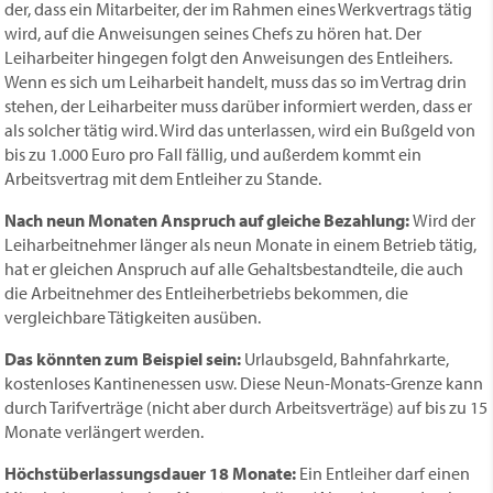
der, dass ein Mitarbeiter, der im Rahmen eines Werkvertrags tätig
wird, auf die Anweisungen seines Chefs zu hören hat. Der
Leiharbeiter hingegen folgt den Anweisungen des Entleihers.
Wenn es sich um Leiharbeit handelt, muss das so im Vertrag drin
stehen, der Leih­arbeiter muss darüber informiert werden, dass er
als solcher tätig wird. Wird das unterlassen, wird ein Bußgeld von
bis zu 1.000 Euro pro Fall fällig, und außerdem kommt ein
Arbeitsvertrag mit dem Entleiher zu Stande.
Nach neun Monaten Anspruch auf gleiche Bezahlung:
Wird der
Leih­arbeitnehmer länger als neun Monate in einem Betrieb tätig,
hat er gleichen Anspruch auf alle Gehaltsbestandteile, die auch
die Arbeitnehmer des Entleiherbetriebs bekommen, die
vergleichbare Tätigkeiten ausüben.
Das könnten zum Beispiel sein:
Urlaubsgeld, Bahnfahrkarte,
kostenloses Kantinenessen usw. Diese Neun-Monats-Grenze kann
durch Tarifverträge (nicht aber durch Arbeitsverträge) auf bis zu 15
Monate verlängert werden.
Höchstüberlassungsdauer 18 Monate:
Ein Entleiher darf einen