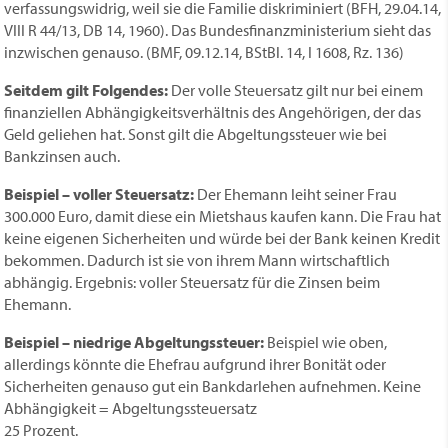
verfassungswidrig, weil sie die Familie diskriminiert (BFH, 29.04.14,
VIII R 44/13, DB 14, 1960). Das Bundesfinanz­minis­te­rium sieht das
inzwischen genauso. (BMF, 09.12.14, BStBl. 14, I 1608, Rz. 136)
Seitdem gilt Folgendes:
Der volle Steuersatz gilt nur bei einem
finanziellen Abhängigkeitsverhältnis des Angehörigen, der das
Geld geliehen hat. Sonst gilt die Abgeltungssteuer wie bei
Bankzinsen auch.
Beispiel – voller Steuersatz:
Der Ehemann leiht seiner Frau
300.000 Euro, damit diese ein Mietshaus kaufen kann. Die Frau hat
keine eigenen Sicherheiten und würde bei der Bank keinen Kredit
bekommen. Dadurch ist sie von ihrem Mann wirtschaftlich
abhängig. Ergebnis: voller Steuersatz für die Zinsen beim
Ehemann.
Beispiel – niedrige Abgeltungssteuer:
Beispiel wie oben,
allerdings könnte die Ehefrau aufgrund ihrer Bonität oder
Sicherheiten genauso gut ein Bankdarlehen aufnehmen. Keine
Abhängigkeit = Abgeltungssteuersatz
25 Prozent.