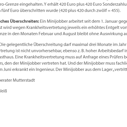
ro-Grenze eingehalten. Y erhält 420 Euro plus 420 Euro Sonderzahlung
fünf Euro überschritten wurde (420 plus 420 durch zwölf = 455).
iches Überschreiten:
Ein Minijobber arbeitet seit dem 1. Januar ge
 wird wegen Krankheitsvertretung jeweils ein erhöhtes Entgelt von
enze in den Monaten Februar und August bleibt ohne Auswirkung au
Die gelegentliche Überschreitung darf maximal drei Monate im Jahr 
tretung ist nicht unvorhersehbar, ebenso z. B. hoher Arbeitsbedarf
sthaus. Eine Krankheitsvertretung muss auf Anfrage eines Prüfers 
rs, den der Minijobber vertreten hat. Und der Mini­jobber muss fachl
m Juni erkrankt ein Ingenieur. Der Minijobber aus dem Lager „vertritt
berater Mutterstadt
Weiß