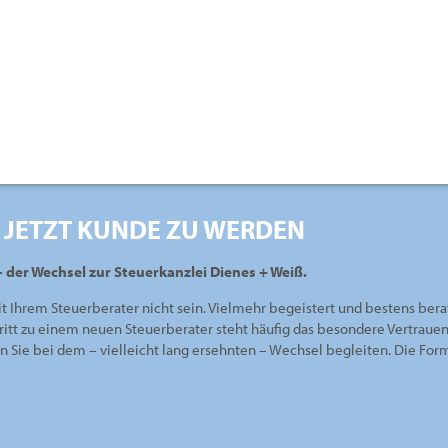
 JETZT KUNDE ZU WERDEN
– der Wechsel zur Steuerkanzlei Dienes + Weiß.
it Ihrem Steuerberater nicht sein. Vielmehr begeistert und bestens bera
ritt zu einem neuen Steuerberater steht häufig das besondere Vertraue
en Sie bei dem – vielleicht lang ersehnten – Wechsel begleiten. Die Fo