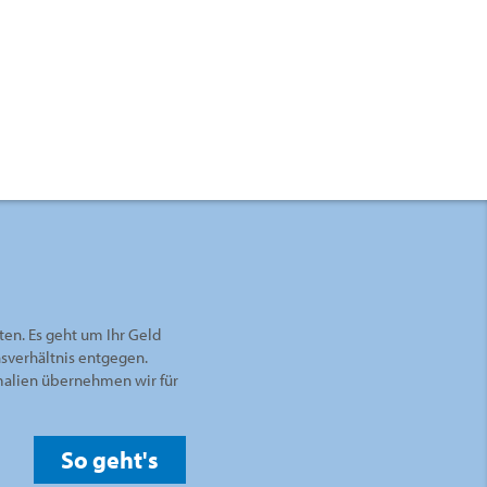
ten. Es geht um Ihr Geld
nsverhältnis entgegen.
rmalien übernehmen wir für
So geht's