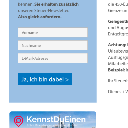
die 450-Eu
kennen.
Sie erhalten zusätzlich
Grenze um 
unseren Steuer-Newsletter.
Also gleich anfordern.
Gelegentl
und August
Entgeltgr
Achtung:
Urlaubsver
Ausflugsga
Mitarbeite
Beispiel:
I
Ihr Steuer
Dienes + 