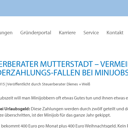
tungen
Gründerportal
Karriere
Service
Kontakt
ERBERATER MUTTERSTADT – VERMEID
ERZAHLUNGS-FALLEN BEI MINIJOB
015
| Veröffentlicht durch Steuerberater Dienes + Weiß
aubszeit will man Minijobbern oft etwas Gutes tun und ihnen etwas
bei Urlaubsgeld:
Diese Zahlungen werden durch zwölf geteilt und d
e überschritten, ist der Minijob für das ganze Jahr gekippt.
 bekommt 400 Euro pro Monat plus 400 Euro Weihnachtsgeld. Kein Pr