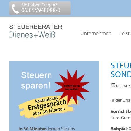
Sie haben Fragen?
06322/948088-0
Unternehmen
Leis
STEU
SOND
8. Juni 2
In der Url
Vorsicht 
Euro-Grenz
Beispiel:
X
In 30 Minuten
lernen Sie uns