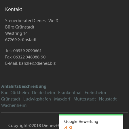
Kontakt
Steuerberater Dienes+Weiß
Büro Grünstadt
Westring 14
67269 Grünstadt
Tel.: 06359 2090661
Fax: 06322 948088-90
E-Mail:
kanzlei@dienes.biz
Anfahrtsbeschreibung
Bad Dürkheim - Deidesheim - Frankenthal - Freinsheim -
Grünstadt - Ludwigshafen - Maxdorf - Mutterstadt - Neustadt -
Wachenheim
Google Bewertung
Copyright ©2018 Dienes+Weiß |
Impressum
|
Datenschutz
|
4.9