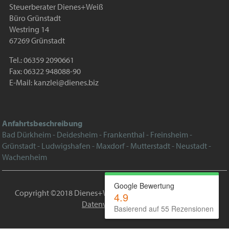
Steuerberater Dienes+Weiß
Büro Grünstadt
Westring 14
67269 Grünstadt
Tel.: 06359 2090661
Fax: 06322 948088-90
E-Mail:
kanzlei@dienes.biz
Anfahrtsbeschreibung
Bad Dürkheim - Deidesheim - Frankenthal - Freinsheim -
Grünstadt - Ludwigshafen - Maxdorf - Mutterstadt - Neustadt -
Wachenheim
Google Bewertung
Copyright ©2018 Dienes+Weiß |
Impressum
|
Datenschutz
|
4.9
Datenverarbeitung
Basierend auf 55 Rezensionen