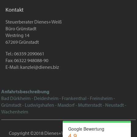
Kontakt
Steuerberater Dienes+Weiß
Büro Grünstadt
Westring 14
67269 Grünstadt
Tel.: 06359 2090661
Fax: 06322 948088-90
E-Mail:
kanzlei@dienes.biz
Anfahrtsbeschreibung
Bad Dürkheim - Deidesheim - Frankenthal - Freinsheim -
Grünstadt - Ludwigshafen - Maxdorf - Mutterstadt - Neustadt -
Wachenheim
Google Bewertung
Copyright ©2018 Dienes+Weiß |
Impressum
|
Datenschutz
|
4.9