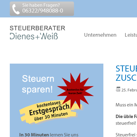
Sie haben Fragen?
06322/948088-0
Unternehmen
Leis
STEU
ZUSC
25. Febr
Muss ein M
Die üble F
steuerfrei!
Steuerfrei
In 30 Minuten
lernen Sie uns