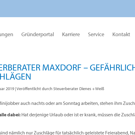
tungen
Gründerportal
Karriere
Service
Kontakt
ERBERATER MAXDORF – GEFÄHRLICHE
HLÄGEN
uar 2019
| Veröffentlicht durch Steuerberater Dienes + Weiß
inijobber auch nachts oder am Sonntag arbeiten, stehen ihm Zuschläge
alle dabei:
Hat derjenige Urlaub oder ist er krank, müssen die Zusch
 sind nämlich nur Zuschläge für tatsächlich geleistete Feierabend, N