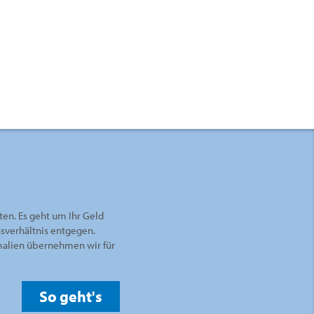
ten. Es geht um Ihr Geld
nsverhältnis entgegen.
rmalien übernehmen wir für
So geht's