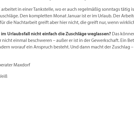
 arbeitet in einer Tankstelle, wo er auch regelmäßig sonntags tätig 
schläge. Den kompletten Monat Januar ist er im Urlaub. Der Arbei
ür die Nachtarbeit greift aber hier nicht, die greift nur, wenn wirkli
im Urlaubsfall nicht einfach die Zuschläge weglassen?
Das können
 nicht einmal beschweren – außer er ist in der Gewerkschaft. Ein Bet
dern worauf ein Anspruch besteht. Und dann macht der Zuschlag – 
berater Maxdorf
Weiß