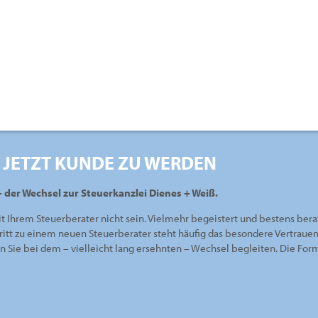
 JETZT KUNDE ZU WERDEN
– der Wechsel zur Steuerkanzlei Dienes + Weiß.
it Ihrem Steuerberater nicht sein. Vielmehr begeistert und bestens bera
ritt zu einem neuen Steuerberater steht häufig das besondere Vertraue
en Sie bei dem – vielleicht lang ersehnten – Wechsel begleiten. Die Fo