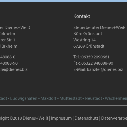
Kontakt
ter Dienes+Weiß
Steuerberater Dienes+Weiß
ürkheim
Büro Grünstadt
er Str. 1
Westring 14
Dürkheim
67269 Grünstadt
 948088-0
Tel.: 06359 2090661
948088-90
Fax: 06322 948088-90
lei@dienes.biz
E-Mail:
kanzlei@dienes.biz
tadt - Ludwigshafen - Maxdorf - Mutterstadt - Neustadt - Wachenhe
right ©2018 Dienes+Weiß |
Impressum
|
Datenschutz
|
Datenverarbe