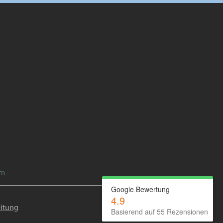
im
Google Bewertung
4.9
itung
Basierend auf 55 Rezensionen