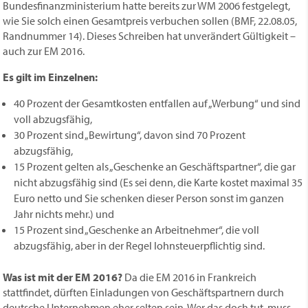
Bundesfinanzministerium hatte bereits zur WM 2006 festgelegt,
wie Sie solch einen Gesamtpreis verbuchen sollen (BMF, 22.08.05,
Randnummer 14). Dieses Schreiben hat unverändert Gültigkeit –
auch zur EM 2016.
Es gilt im Einzelnen:
40 Prozent der Gesamtkosten entfallen auf „Werbung“ und sind
voll abzugsfähig,
30 Prozent sind „Bewirtung“, davon sind 70 Prozent
abzugsfähig,
15 Prozent gelten als „Geschenke an Geschäftspartner“, die gar
nicht abzugsfähig sind (Es sei denn, die Karte kostet maximal 35
Euro netto und Sie schenken dieser Person sonst im ganzen
Jahr nichts mehr.) und
15 Prozent sind „Geschenke an Arbeitnehmer“, die voll
abzugsfähig, aber in der Regel lohnsteuerpflichtig sind.
Was ist mit der EM 2016?
Da die EM 2016 in Frankreich
stattfindet, dürften Einladungen von Geschäftspartnern durch
deutsche Unternehmen eher selten sein. Wer das doch tut, muss