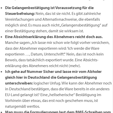
Die Gelangenbestätigung ist Voraussetzung für die
Steuerbefreiung:
Nein, das ist sie nicht. Es gibt zahlreiche
Vereinfachungen und Alternativ­nachweise, die ebenfalls
möglich sind. Es muss auch nicht „Gelangens­bestätigung“ auf
einer Bestätigung stehen, damit sie wirksam ist.
Eine Absichtserklärung des Abnehmers reicht doch aus.
Manche sagen: „Ich lasse mir schon wie folgt vorher versichern,
dass der Abnehmer exportieren wird: ‘Ich werde die Ware
exportieren …, Datum, Unterschrift’.“ Nein, das ist noch kein
Beweis, dass tatsächlich exportiert wurde. Eine Absichts­
erklärung des Abnehmers reicht nicht (mehr).
Ich gehe auf Nummer Sicher und lasse mir vom Abholer
gleich hier in Deutschland die Gelangensbestätigung
unterschreiben:
logischer Unfug. Wie kann der Abnehmer noch
in Deutschland bestätigen, dass die Ware bereits in ein anderes
EU-Land gelangt ist? Eine „hellseherische“ Bestätigung im
Vorhinein über etwas, das erst noch geschehen muss, ist
naturgemäß wertlos.
Man muss die Formulierungen laut dem BMF-Schreiben vom