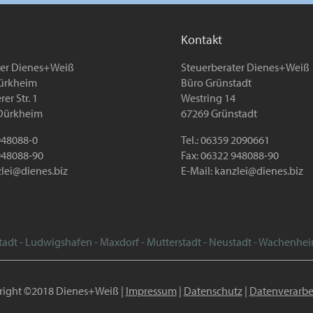
Kontakt
ter Dienes+Weiß
Steuerberater Dienes+Weiß
ürkheim
Büro Grünstadt
er Str. 1
Westring 14
Dürkheim
67269 Grünstadt
 948088-0
Tel.: 06359 2090661
948088-90
Fax: 06322 948088-90
lei@dienes.biz
E-Mail:
kanzlei@dienes.biz
tadt - Ludwigshafen - Maxdorf - Mutterstadt - Neustadt - Wachenhe
right ©2018 Dienes+Weiß |
Impressum
|
Datenschutz
|
Datenverarbe