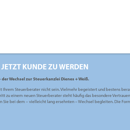
 JETZT KUNDE ZU WERDEN
– der Wechsel zur Steuerkanzlei Dienes + Weiß.
it Ihrem Steuerberater nicht sein. Vielmehr begeistert und bestens bera
ritt zu einem neuen Steuerberater steht häufig das besondere Vertraue
en Sie bei dem – vielleicht lang ersehnten – Wechsel begleiten. Die Fo