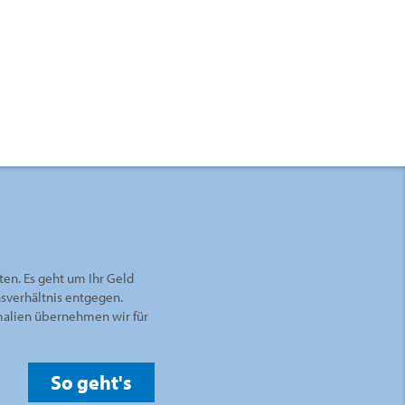
ten. Es geht um Ihr Geld
nsverhältnis entgegen.
rmalien übernehmen wir für
So geht's