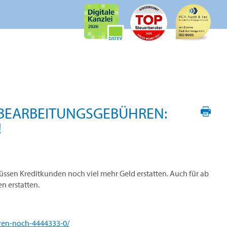
­BEARBEITUNGS­GEBÜHREN:
!
üssen Kredit­kunden noch viel mehr Geld erstatten. Auch für ab
n erstatten.
ren-noch-4444333-0/