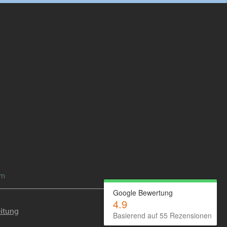
im
Google Bewertung
4.9
itung
Basierend auf 55 Rezensionen