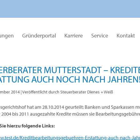
tungen
Gründerportal
Karriere
Service
Kontakt
ERBERATER MUTTERSTADT – KREDIT
ATTUNG AUCH NOCH NACH JAHREN
ember 2014
| Veröffentlicht durch Steuerberater Dienes + Weiß
­gerichts­hof hat am 28.10.2014 geur­teilt: Banken und Sparkassen m
004 bis 2011 ausgezahlte Kredite müssen sie Bearbeitungs­gebühre
ie hierzu folgende Links:
ww.test.de/Kreditbearbeitungsgebuehren-Erstattung-auch-nach-Jah