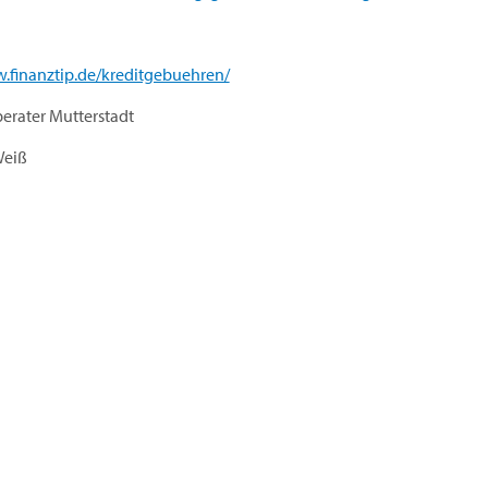
.finanztip.de/kreditgebuehren/
berater Mutterstadt
Weiß