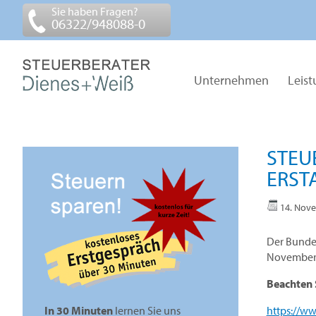
Sie haben Fragen?
06322/948088-0
Unternehmen
Leis
STEU
ERST
14. Nov
Der Bundes
November 2
Beachten S
https://w
In 30 Minuten
lernen Sie uns